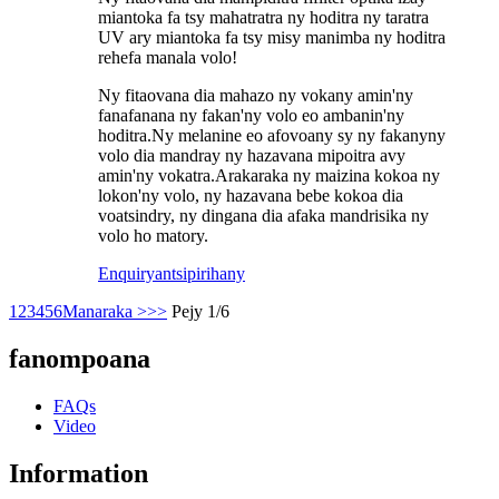
miantoka fa tsy mahatratra ny hoditra ny taratra
UV ary miantoka fa tsy misy manimba ny hoditra
rehefa manala volo!
Ny fitaovana dia mahazo ny vokany amin'ny
fanafanana ny fakan'ny volo eo ambanin'ny
hoditra.Ny melanine eo afovoany sy ny fakany
ny
volo dia mandray ny hazavana mipoitra avy
amin'ny vokatra.Arakaraka ny maizina kokoa ny
lokon'ny volo, ny hazavana bebe kokoa dia
voatsindry, ny dingana dia afaka mandrisika ny
volo ho matory.
Enquiry
antsipirihany
1
2
3
4
5
6
Manaraka >
>>
Pejy 1/6
fanompoana
FAQs
Video
Information