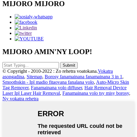
MIJORO MIJORO
MIJORO AMIN'NY LOOP!
© Copyright - 2010-2022 : Zo rehetra voatokana.
Vokatra
asongadina
,
Sitemap
,
Borosy fanamainana fanamainana 3 in 1
,
Smoothskin - Ipl madio fitaovana fanalana volo
,
Auto-Micro Skin
Tag Remover
,
Fanamainana volo diffuser
,
Hair Removal Device
Laser Ipl Laser Hair Removal
,
Fanamainana volo tsy misy borosy
,
Ny vokatra rehetra