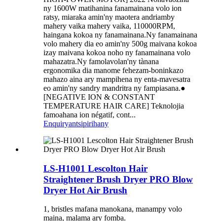
ny 1600W matihanina fanamainana volo ion
ratsy, miaraka amin'ny maotera andriamby
mahery vaika mahery vaika, 110000RPM,
haingana kokoa ny fanamainana.Ny fanamainana
volo mahery dia eo amin'ny 500g maivana kokoa
izay maivana kokoa noho ny fanamainana volo
mahazatra.Ny famolavolan'ny tànana
ergonomika dia manome fehezam-boninkazo
mahazo aina ary mampihena ny enta-mavesatra
eo amin'ny sandry mandritra ny fampiasana.●
[NEGATIVE ION & CONSTANT
TEMPERATURE HAIR CARE] Teknolojia
famoahana ion négatif, cont...
Enquiry
antsipirihany
LS-H1001 Lescolton Hair
Straightener Brush Dryer PRO Blow
Dryer Hot Air Brush
1, bristles mafana manokana, manampy volo
maina, malama ary fomba.