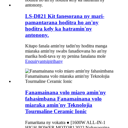
LS-D821 Kit fanesorana ny mari-
pamantarana hoditra ho an'ny
hoditra kely ka hatramin'ny
antonony.
Kitapo fanala amin'ny tadin'ny hoditra manga
miaraka amin'ny swabs fanadiovana ho an'ny
marika hodi-tava sy ny penina fanalana mole
Enquiry
antsipirihany
Fanamainana volo miaro amin'ny
fahasimbana Fanamainana volo
miaraka amin'ny Teknolojia
Tourmaline Ceramic Ionic
Famaritana ny vokatra ● [1600W ALL-IN-1
HIGH-POWER MOTOR] 2022 Nohavaozina