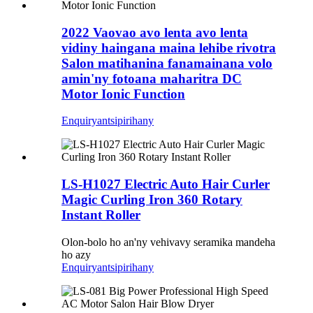
2022 Vaovao avo lenta avo lenta
vidiny haingana maina lehibe rivotra
Salon matihanina fanamainana volo
amin'ny fotoana maharitra DC
Motor Ionic Function
Enquiry
antsipirihany
LS-H1027 Electric Auto Hair Curler
Magic Curling Iron 360 Rotary
Instant Roller
Olon-bolo ho an'ny vehivavy seramika mandeha
ho azy
Enquiry
antsipirihany