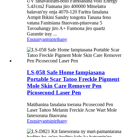
UV fanavaozam-bolo Famoahana volo Energy
5.4J/cm2 Fiainana jiro 400000 Mitselatra
halavan'ny onja 4070-120 Faritra fanalana
Armpit Bikini Sandry tongotra Tanana feno
vatana Fanitsiana fitaovam-pitaovana 5
Tavoahangy jiro A+ Fantsona jiro quartz
Garantie iray ...
Enquiry
antsipirihany
LS-058 Safe Home fampiasana
Portable Scar Tatoo Freckle Pigment
Mole Skin Care Remover Pen
Picosecond Laser Pen
Matihanina fanalana toerana Picosecond Pen
Laser Tattoo Melanin Freckle Acne Wart Mole
fanesorana fitaovana
Enquiry
antsipirihany