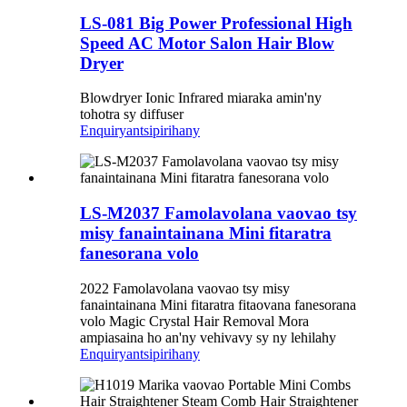
LS-081 Big Power Professional High
Speed ​​AC Motor Salon Hair Blow
Dryer
Blowdryer Ionic Infrared miaraka amin'ny
tohotra sy diffuser
Enquiry
antsipirihany
LS-M2037 Famolavolana vaovao tsy
misy fanaintainana Mini fitaratra
fanesorana volo
2022 Famolavolana vaovao tsy misy
fanaintainana Mini fitaratra fitaovana fanesorana
volo Magic Crystal Hair Removal Mora
ampiasaina ho an'ny vehivavy sy ny lehilahy
Enquiry
antsipirihany