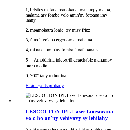
1, bristles mafana manokana, manampy maina,
malama ary fomba volo amin'ny fotoana iray
ihany.
2, mpamokatra Ionic, tsy misy frizz
3, famolavolana ergonomic maivana
4, miaraka amin'ny fomba fanafanana 3
5 、Ampidirina inlet-grill detachable manampy
mora madio
6, 360° tady mihodina
Enquiry
antsipirihany
LESCOLTON IPL Laser fanesorana
volo ho an'ny vehivavy sy lehilahy
Ny fitaovana dia mampiditra fifilter optika izay