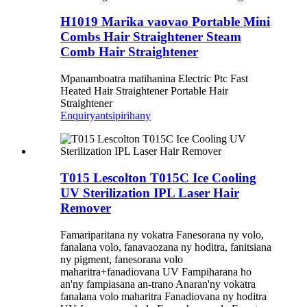
H1019 Marika vaovao Portable Mini
Combs Hair Straightener Steam
Comb Hair Straightener
Mpanamboatra matihanina Electric Ptc Fast
Heated Hair Straightener Portable Hair
Straightener
Enquiry
antsipirihany
T015 Lescolton T015C Ice Cooling
UV Sterilization IPL Laser Hair
Remover
Famariparitana ny vokatra Fanesorana ny volo,
fanalana volo, fanavaozana ny hoditra, fanitsiana
ny pigment, fanesorana volo
maharitra+fanadiovana UV Fampiharana ho
an'ny fampiasana an-trano Anaran'ny vokatra
fanalana volo maharitra Fanadiovana ny hoditra