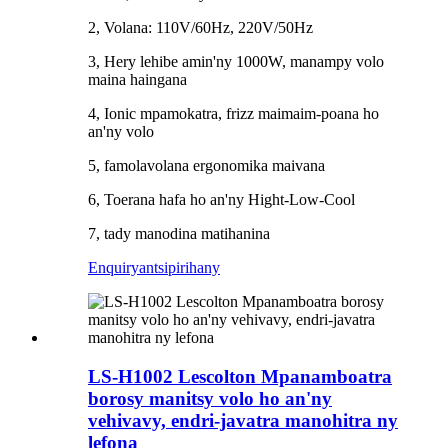
2, Volana: 110V/60Hz, 220V/50Hz
3, Hery lehibe amin'ny 1000W, manampy volo
maina haingana
4, Ionic mpamokatra, frizz maimaim-poana ho
an'ny volo
5, famolavolana ergonomika maivana
6, Toerana hafa ho an'ny Hight-Low-Cool
7, tady manodina matihanina
Enquiry
antsipirihany
LS-H1002 Lescolton Mpanamboatra
borosy manitsy volo ho an'ny
vehivavy, endri-javatra manohitra ny
lefona