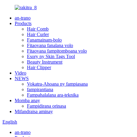
an-trano
Products
Hair Comb
Hair Curler
Fanamainam-bolo
Fitaovana fanalana volo
Fitaovana fampitomboana volo
Esory ny Skin Tags Tool
Beauty Instrument
Hair Clipper
Video
NEWS
Vokatra-Ahoana ny fampiasana
fampirantiana
Fampahalalana ara-teknika
Momba anay
Fampidirana orinasa
Mifandraisa aminay
English
an-trano